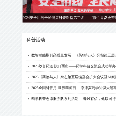
2024安全用药全民健康科普课堂第二讲——“慢性胃炎会变
科
普活动
《药物与人》杂志2025年度编委工作会暨审稿会圆满
2024安全用药全民健康科普课堂第三讲 “临床药学
2024安全用药全民健康科普课堂第二讲——“慢性胃
2024安全用药全民健康科普课堂第一讲 “眼健康管理
《药物与人》杂志编委会2024年度第一次工作会暨
2023安全用药全民健康科普课堂 ——临床专科药物
2023安全用药全民健康科普课堂 ——慢病管理与特
2023安全用药全民健康科普课堂 ——肠内营养支持
医疗机构药事管理质量改进与发展研讨会圆满召开
药学科普湘潭行——《药物与人》杂志赠阅仪式 暨
2023年安全用药全民健康科普课堂 ——呼吸慢病药
医药共享聚焦降糖学术研讨会 圆满召开
医疗机构药事管理治疗改进与发展系列活动 —慢性
2023年安全用药全民健康课堂 ——呼吸慢病药学管
넷
넷
넷
넷
넷
넷
넷
넷
넷
넷
넷
넷
넷
넷
数智赋能期刊高质量发展｜《药物与人》亮相第三届
넷
2025妙言药道 脱口而出——药学科普交流会成功举办
넷
2025《药物与人》杂志第五届编委会扩大会议暨AI
넷
2025全国科普月·世界药师日 —京津冀药学知识大篷
넷
药学科普志愿服务队系列活动 —春风有信，健康同
넷
妙言药道 健康有诀窍 ——药学科普志愿服务队系列活
넷