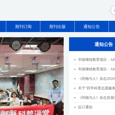
期刊订阅
期刊出版
通知公告
通知公告
넷
넷
《药物与人》杂志202
넷
넲
넷
《药物与人》杂志首届
넷
征订通知
넷