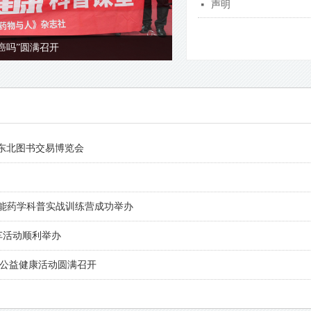
声明
넷
癌吗”圆满召开
2024安全用药全民健康科普课堂
召开
服务规范与基层用药安全”圆满召开
炎会变癌吗”圆满召开
与安全用药”圆满召开
审稿会圆满召开
治疗与用药指导圆满召开
殊人群合理用药圆满召开
与合理用药专题交流会圆满召开
药学科普和药师脱口秀风采展示活动
物规范化管理会议圆满召开
呼吸系统疾病防治与诊疗专家研讨会圆满召开
理与用药指导会议圆满召开
东北图书交易博览会
赋能药学科普实战训练营成功举办
车活动顺利举办
行公益健康活动圆满召开
动—2025海淀区居民健康素养提升 ·安全用药科普大讲堂圆满举办